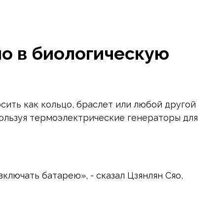
о в биологическую
осить как кольцо, браслет или любой другой
пользуя термоэлектрические генераторы для
лючать батарею», - сказал Цзянлян Сяо,