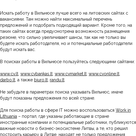
Искать работу в Вильнюсе лучше всего на литовских сайтах с
вакансиями. Там можно найти максимальный перечень
предложений и подобрать подходящий вариант. Кроме того, на
таких сайтах всегда предусмотрена возможность размещения
резюме, что сильно увеличивает шансы, так как не только вы
будете искать работодателя, но и потенциальные работодатели
будут искать вас.
В поисках работы в Вильнюсе пользуйтесь следующими сайтами:
www.cv.lt
,
www.cvbankas.lt
,
www.cvmarket.lt
,
www.cvonline.lt
,
darbo.lt
, а также
biuro.lt
,
randu.lt
.
Не забудьте в параметрах поиска указывать Вильнюс, иначе
будут показаны предложения по всей стране.
Для поиска работы в сфере IT можно воспользоваться
Work in
Lithuania
– портал, где указаны работающие в стране
иностранные компании и потенциальные работники, публикуются
важные новости о бизнес-экосистеме Литвы, а те, кто решил
построить карьеру в Литве, находят не только предложения